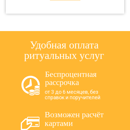
Удобная оплата
ритуальных услуг
Беспроцентная
рассрочка
от 3 до 6 месяцев, без
справок и поручителей
Возможен расчёт
картами