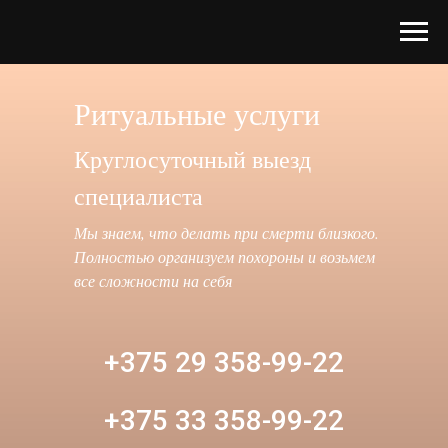
Ритуальные услуги
Круглосуточный выезд
специалиста
Мы знаем, что делать при смерти близкого.
Полностью организуем похороны и возьмем
все сложности на себя
+375 29 358-99-22
+375 33 358-99-22