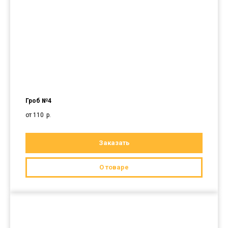
Гроб №4
от 110
р.
Заказать
О товаре