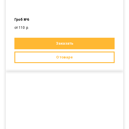
Гроб №6
от 110
р.
Заказать
О товаре