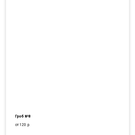
Гроб №8
от 120
р.